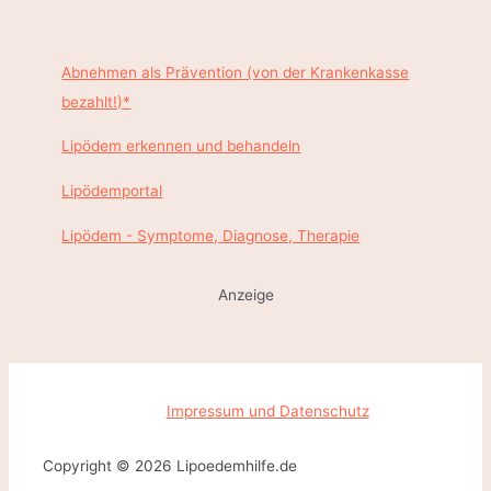
r
e
a
w
i
Abnehmen als Prävention (von der Krankenkasse
i
n
bezahlt!)*
c
i
h
Lipödem erkennen und behandeln
n
t
g
Lipödemportal
b
Lipödem - Symptome, Diagnose, Therapie
e
i
Anzeige
L
i
p
ö
Impressum und Datenschutz
d
e
Copyright © 2026 Lipoedemhilfe.de
m