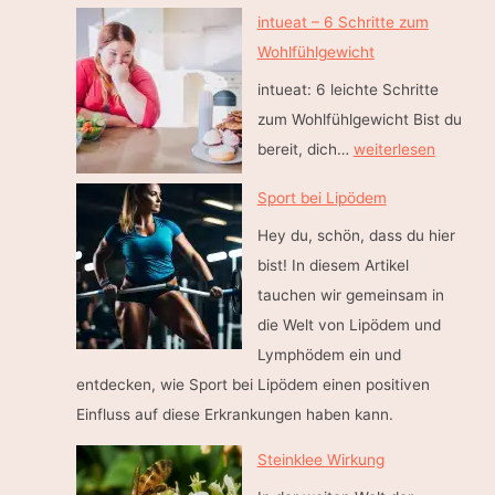
r
intueat – 6 Schritte zum
L
Wohlfühlgewicht
y
intueat: 6 leichte Schritte
m
zum Wohlfühlgewicht Bist du
p
i
bereit, dich…
weiterlesen
h
n
o
Sport bei Lipödem
t
m
Hey du, schön, dass du hier
u
a
bist! In diesem Artikel
e
t
tauchen wir gemeinsam in
a
–
die Welt von Lipödem und
t
A
Lymphödem ein und
–
u
entdecken, wie Sport bei Lipödem einen positiven
6
f
Einfluss auf diese Erkrankungen haben kann.
S
z
c
u
Steinklee Wirkung
h
e