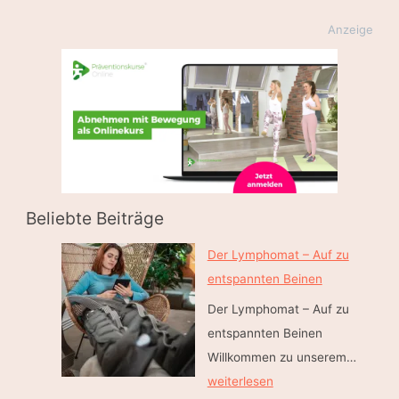
Anzeige
Beliebte Beiträge
Der Lymphomat – Auf zu
entspannten Beinen
Der Lymphomat – Auf zu
entspannten Beinen
D
Willkommen zu unserem…
e
weiterlesen