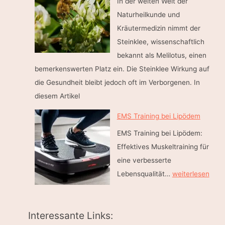
In der weiten Welt der
r
n
Naturheilkunde und
i
t
Kräutermedizin nimmt der
t
s
Steinklee, wissenschaftlich
t
p
bekannt als Melilotus, einen
e
a
bemerkenswerten Platz ein. Die Steinklee Wirkung auf
z
n
die Gesundheit bleibt jedoch oft im Verborgenen. In
u
n
diesem Artikel
m
t
W
EMS Training bei Lipödem
e
o
n
EMS Training bei Lipödem:
h
B
Effektives Muskeltraining für
l
e
eine verbesserte
f
i
E
Lebensqualität…
weiterlesen
ü
n
M
h
e
S
l
n
Interessante Links:
T
g