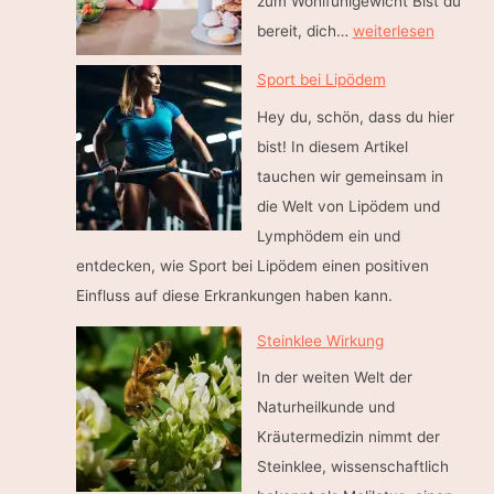
zum Wohlfühlgewicht Bist du
p
i
bereit, dich…
weiterlesen
h
n
o
Sport bei Lipödem
t
m
Hey du, schön, dass du hier
u
a
bist! In diesem Artikel
e
t
tauchen wir gemeinsam in
a
–
die Welt von Lipödem und
t
A
Lymphödem ein und
–
u
entdecken, wie Sport bei Lipödem einen positiven
6
f
Einfluss auf diese Erkrankungen haben kann.
S
z
c
u
Steinklee Wirkung
h
e
In der weiten Welt der
r
n
Naturheilkunde und
i
t
Kräutermedizin nimmt der
t
s
Steinklee, wissenschaftlich
t
p