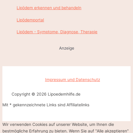
i
h
Lipödem erkennen und behandeln
n
t
g
Lipödemportal
b
Lipödem - Symptome, Diagnose, Therapie
e
i
Anzeige
L
i
p
ö
Impressum und Datenschutz
d
e
Copyright © 2026 Lipoedemhilfe.de
m
Mit * gekennzeichnete Links sind Affiliatelinks
Wir verwenden Cookies auf unserer Website, um Ihnen die
bestmögliche Erfahrung zu bieten. Wenn Sie auf "Alle akzeptieren"