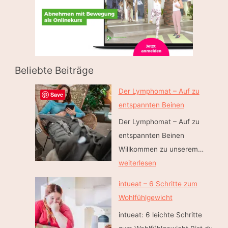
Beliebte Beiträge
Der Lymphomat – Auf zu
Save
entspannten Beinen
Der Lymphomat – Auf zu
entspannten Beinen
D
Willkommen zu unserem…
e
weiterlesen
r
intueat – 6 Schritte zum
L
Wohlfühlgewicht
y
intueat: 6 leichte Schritte
m