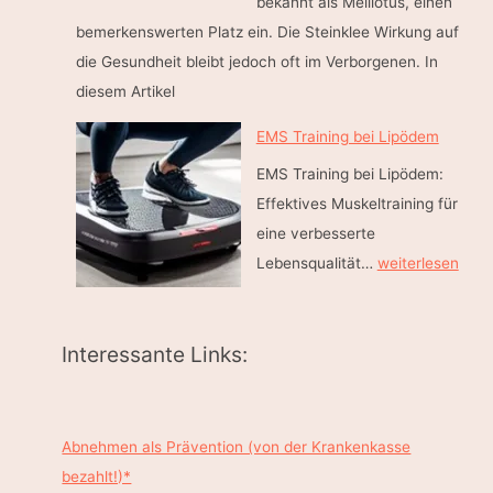
bekannt als Melilotus, einen
e
a
bemerkenswerten Platz ein. Die Steinklee Wirkung auf
z
n
die Gesundheit bleibt jedoch oft im Verborgenen. In
u
n
diesem Artikel
m
t
W
EMS Training bei Lipödem
e
o
n
EMS Training bei Lipödem:
h
B
Effektives Muskeltraining für
l
e
eine verbesserte
f
i
E
Lebensqualität…
weiterlesen
ü
n
M
h
e
S
l
n
Interessante Links:
T
g
r
e
a
w
i
Abnehmen als Prävention (von der Krankenkasse
i
n
bezahlt!)*
c